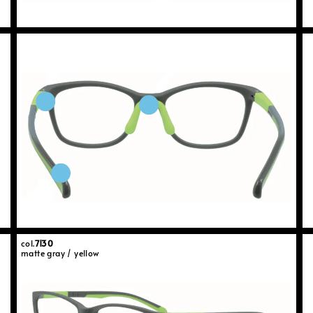
col.
7130
matte gray / yellow