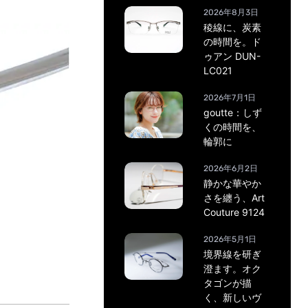
2026年8月3日
稜線に、炭素
の時間を。ド
ゥアン DUN-
LC021
2026年7月1日
goutte：しず
くの時間を、
輪郭に
2026年6月2日
静かな華やか
さを纏う、Art
Couture 9124
2026年5月1日
境界線を研ぎ
澄ます。オク
タゴンが描
く、新しいヴ