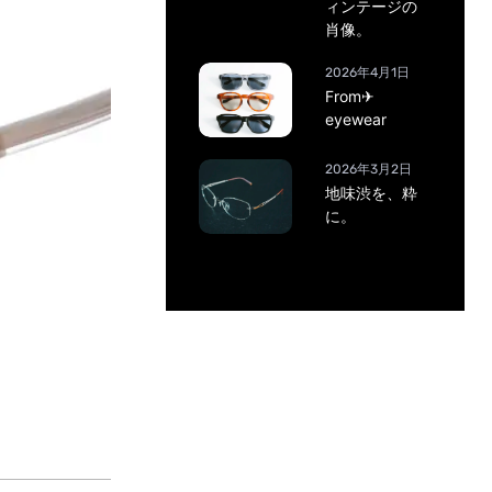
ィンテージの
肖像。
2026年4月1日
From✈
eyewear
2026年3月2日
地味渋を、粋
に。