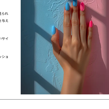
見られ
を与え
いサイ
ッショ