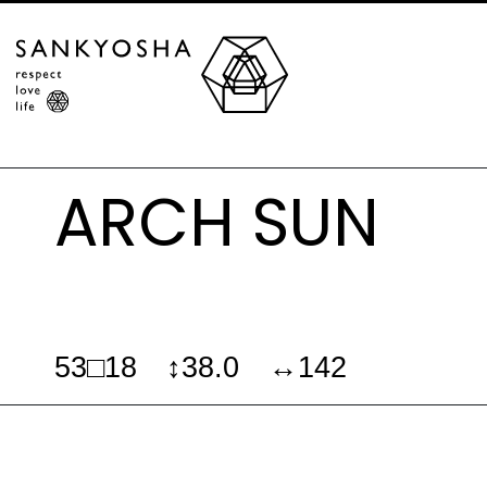
ARCH SUN
53□18 ↕38.0 ↔142