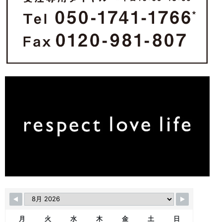
月
火
水
木
金
土
日