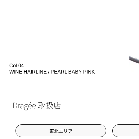
Col.04
WINE HAIRLINE / PEARL BABY PINK
Dragée 取扱店
東北エリア