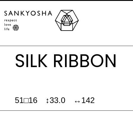
SILK RIBBON
51□16 ↕33.0 ↔142