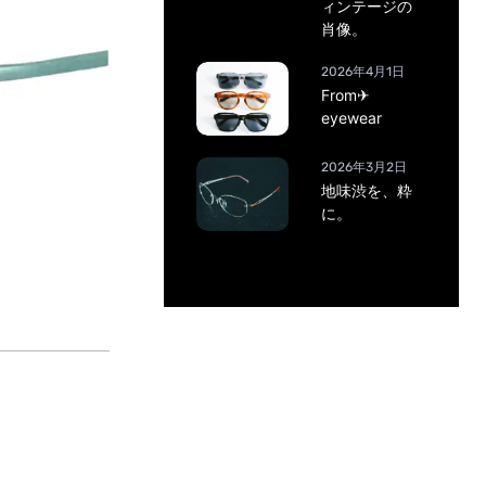
ィンテージの
肖像。
2026年4月1日
From✈
eyewear
2026年3月2日
地味渋を、粋
に。