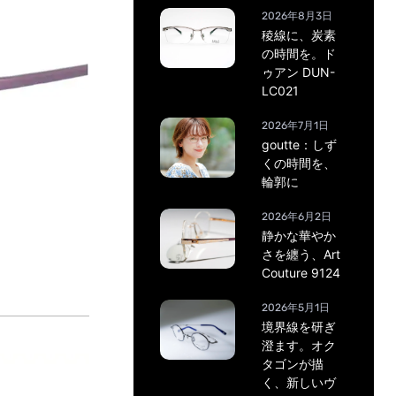
2026年8月3日
稜線に、炭素
の時間を。ド
ゥアン DUN-
LC021
2026年7月1日
goutte：しず
くの時間を、
輪郭に
2026年6月2日
静かな華やか
さを纏う、Art
Couture 9124
2026年5月1日
境界線を研ぎ
澄ます。オク
タゴンが描
く、新しいヴ