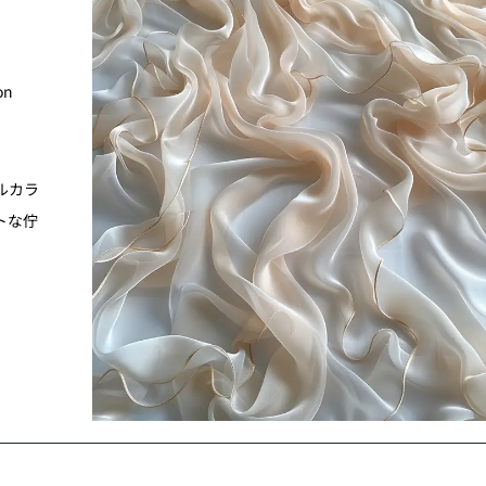
on
ルカラ
トな佇