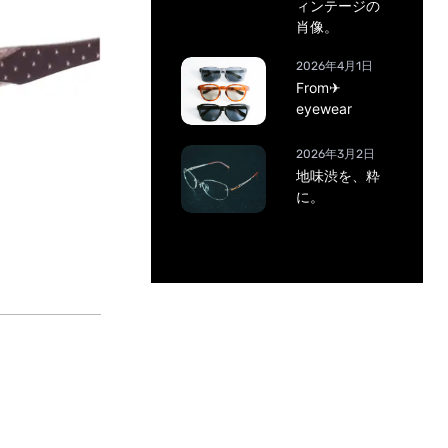
ィンテージの
肖像。
2026年4月1日
From✈
eyewear
2026年3月2日
地味渋を、粋
に。