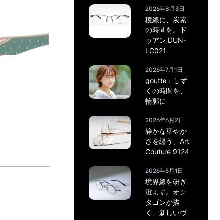
2026年8月3日
稜線に、炭素
の時間を。ド
ゥアン DUN-
LC021
2026年7月1日
goutte：しず
くの時間を、
輪郭に
2026年6月2日
静かな華やか
さを纏う、Art
Couture 9124
2026年5月1日
境界線を研ぎ
澄ます。オク
タゴンが描
く、新しいヴ