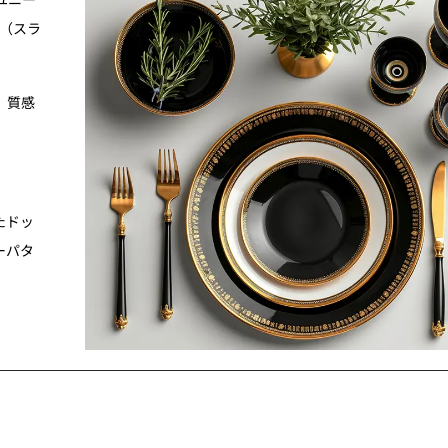
d（スラ
、質感
たドッ
ーパタ