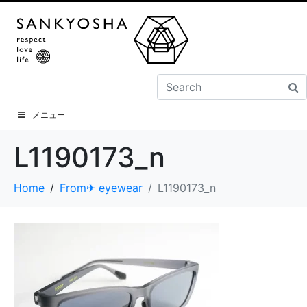
メニュー
L1190173_n
Home
From✈ eyewear
L1190173_n