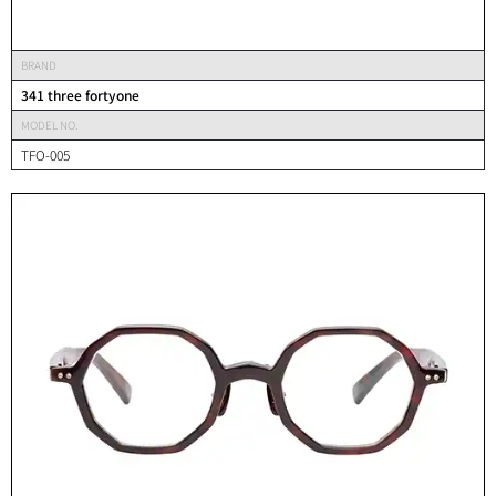
BRAND
341 three fortyone
MODEL NO.
TFO-005