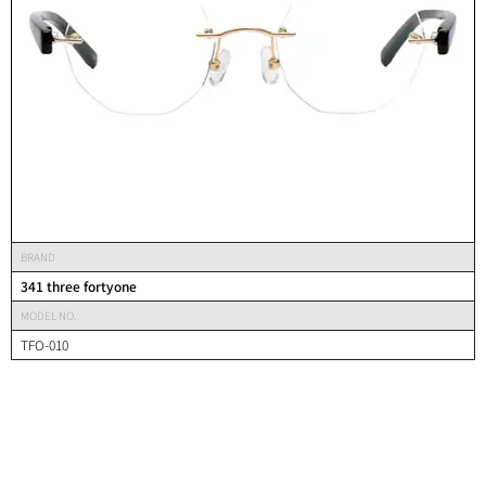
BRAND
341 three fortyone
MODEL NO.
TFO-010