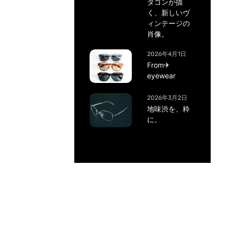
タゴンが描
く、新しいヴ
ィンテージの
肖像。
2026年4月1日
From✈
eyewear
2026年3月2日
地味渋を、粋
に。