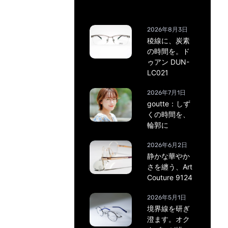
2026年8月3日
稜線に、炭素
の時間を。ド
ゥアン DUN-
LC021
2026年7月1日
goutte：しず
くの時間を、
輪郭に
2026年6月2日
静かな華やか
さを纏う、Art
Couture 9124
2026年5月1日
境界線を研ぎ
澄ます。オク