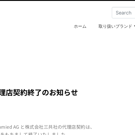
ホーム
取り扱いブランド
理店契約終了のお知らせ
onal Schmied AG と株式会社三共社の代理店契約は、
 31 日をもちまして終了いたしました。