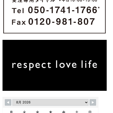
月
火
水
木
金
土
日