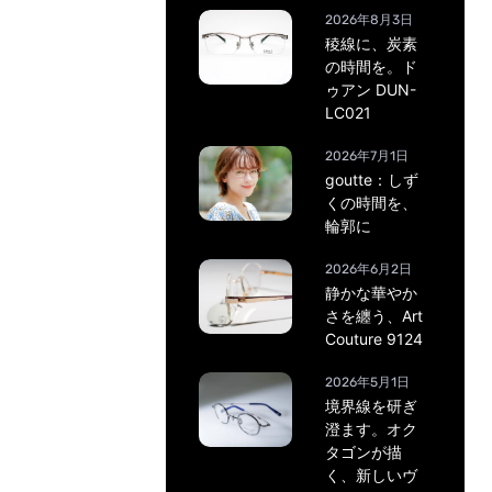
2026年8月3日
稜線に、炭素
の時間を。ド
ゥアン DUN-
LC021
2026年7月1日
goutte：しず
くの時間を、
輪郭に
2026年6月2日
静かな華やか
さを纏う、Art
Couture 9124
2026年5月1日
境界線を研ぎ
澄ます。オク
タゴンが描
く、新しいヴ