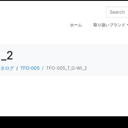
ホーム
取り扱いブランド
I_2
e・カタログ
TFO-005
TFO-005_T_G-WI_2