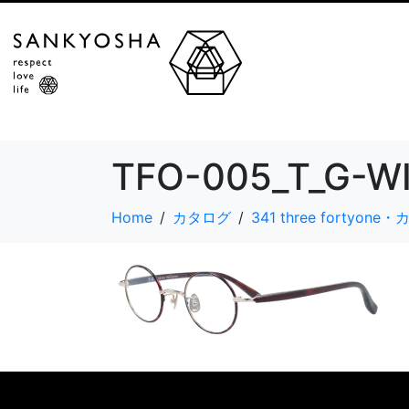
TFO-005_T_G-W
Home
カタログ
341 three fortyon