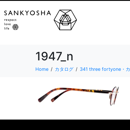
1947_n
Home
カタログ
341 three fortyon