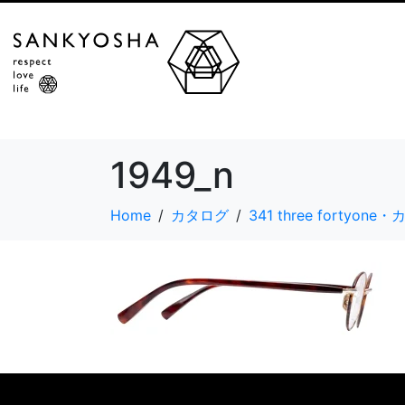
1949_n
Home
カタログ
341 three fortyon