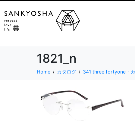
1821_n
Home
カタログ
341 three fortyon