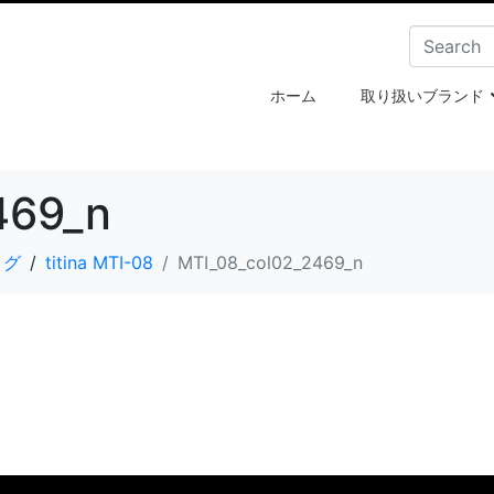
ホーム
取り扱いブランド
469_n
ログ
titina MTI-08
MTI_08_col02_2469_n