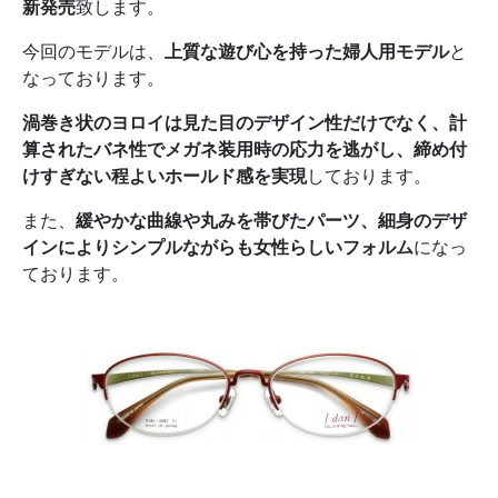
新発売
致します。
今回のモデルは、
上質な遊び心を持った婦人用モデル
と
なっております。
渦巻き状のヨロイは見た目のデザイン性だけでなく、計
算されたバネ性でメガネ装用時の応力を逃がし、締め付
けすぎない程よいホールド感を実現
しております。
また、
緩やかな曲線や丸みを帯びたパーツ、細身のデザ
インによりシンプルながらも女性らしいフォルム
になっ
ております。