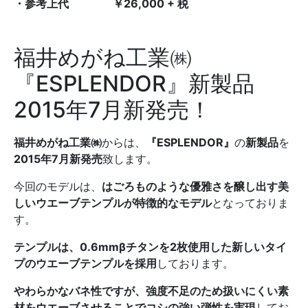
・参考上代 ￥
26,000 + 税
福井めがね工業㈱
『ESPLENDOR』新製品
2015年7月新発売！
福井めがね工業㈱
からは、
『
ESPLENDOR
』
の
新製品
を
2015
年
7
月新発売
致します。
今回のモデルは、
はごろものような優雅さを醸し出す美
しいウエーブテンプルが特徴的なモデル
となっておりま
す。
テンプルは、
0.6mm
βチタンを
2
枚使用した新しいタイ
プのウエーブテンプルを採用
しております。
やわらかなバネ性ですが、強度不足のため扱いにくい素
材をウエーブさせることでコシの強い弾性を実現
してお