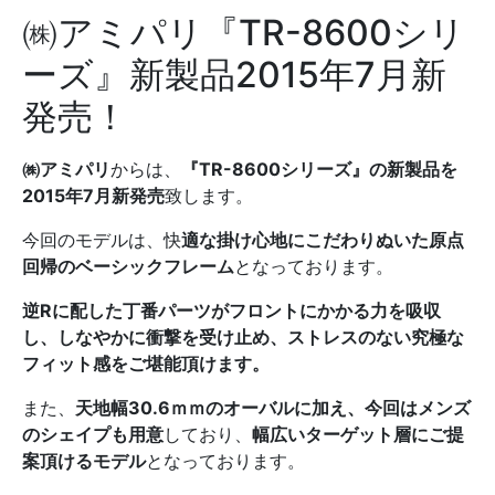
㈱アミパリ『TR-8600シリ
ーズ』新製品2015年7月新
発売！
㈱アミパリ
からは、
『
TR-8600
シリーズ』の新製品を
2015
年7
月新発売
致します。
今回のモデルは、快
適な掛け心地にこだわりぬいた原点
回帰のベーシックフレーム
となっております。
逆
R
に配した丁番パーツがフロントにかかる力を吸収
し、しなやかに衝撃を受け止め、ストレスのない究極な
フィット感をご堪能頂けます。
また、
天地幅
30.6
ｍｍのオーバルに加え、今回はメンズ
のシェイプも用意
しており、
幅広いターゲット層にご提
案頂けるモデル
となっております。