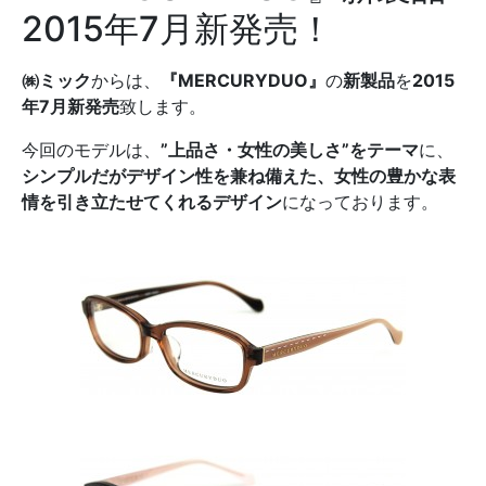
2015年7月新発売！
㈱ミック
からは、
『
MERCURYDUO
』
の
新製品
を
2015
年
7
月新発売
致します。
今回のモデルは、
”上品さ・女性の美しさ”をテーマ
に、
シンプルだがデザイン性を兼ね備えた、女性の豊かな表
情を引き立たせてくれるデザイン
になっております。