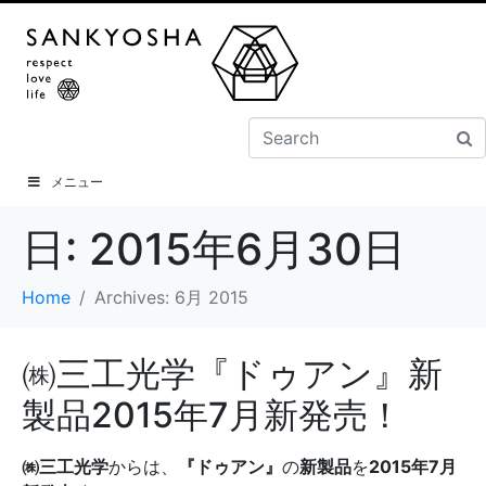
メニュー
日:
2015年6月30日
Home
Archives: 6月 2015
㈱三工光学『ドゥアン』新
製品2015年7月新発売！
㈱三工光学
からは、
『ドゥアン』
の
新製品
を
2015
年7
月