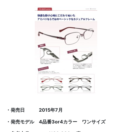
・発売日
2015
年
7
月
・発売モデル
4
品番
3or4
カラー ワンサイズ