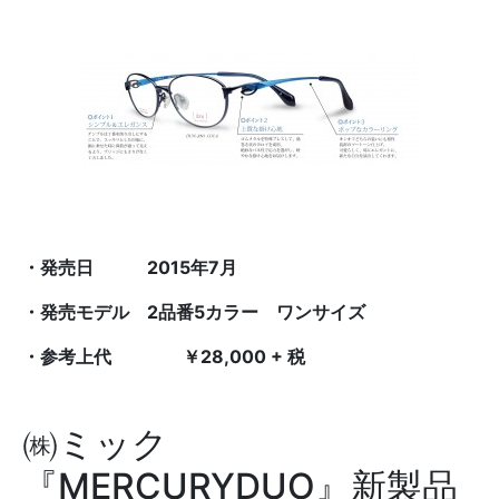
・発売日
2015
年
7
月
・発売モデル
2
品番
5
カラー ワンサイズ
・参考上代 ￥
28,000 + 税
㈱ミック
『MERCURYDUO』新製品