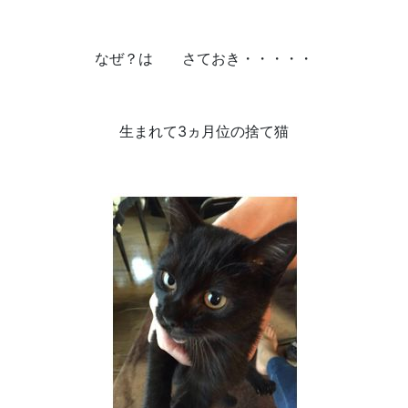
なぜ？は さておき・・・・・
生まれて3ヵ月位の捨て猫