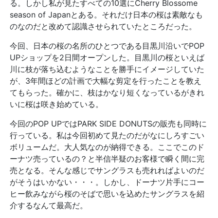
る。しかし私が見たすべての10選にCherry Blossome
season of Japanとある。それだけ日本の桜は素敵なも
のなのだと改めて認識させられていたところだった。
今回、日本の桜の名所のひとつである目黒川沿いでPOP
UPショップを2日間オープンした。目黒川の桜といえば
川に枝が落ち込むようなことを勝手にイメージしていた
が、3年間ほどの計画で大幅な剪定を行ったことを教え
てもらった。確かに、枝はかなり短くなっているがきれ
いに桜は咲き始めている。
今回のPOP UPではPARK SIDE DONUTSの販売も同時に
行っている。私は今回初めて見たのだがなにしろすごい
ボリュームだ。大人気なのが納得できる。ここでこのド
ーナツ売っているの？と半信半疑のお客様で瞬く間に完
売となる。そんな感じでサングラスも売れればよいのだ
がそうはいかない・・・。しかし、ドーナツ片手にコー
ヒー飲みながら桜のそばで思いを込めたサングラスを紹
介するなんて最高だ。