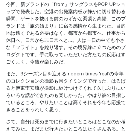
今回、新ブランドの「from」サングラスをPOP UPショ
ップで発表した。空港の出発案内板が静かに切り替わる
瞬間。ゲートを抜ける前のわずかな緊張と高揚。このブ
ランドは「旅の始まり」に宿る感情から生まれた。目的
地は遠くである必要はなく、都市から都市へ、仕事から
休日へ、日常から非日常へと…。人は一日の中でも小さ
な「フライト」を繰り返す。その境界線に立つためのプ
ロダクトです。手に取っていただいた方たちの反応はす
ごくよく、今後が楽しみだ。
また、3シーズン目を迎えるmodern times ‘real’の今年
のコレクションの撮影も同タイミングで行った。はるば
ると伊東李安琉が撮影に駆けつけてくれて久しぶりにい
ろいろな話ができたのも楽しかった。やはり彼の目指し
ているところ、やりたいことは高くそれを今年も応援で
きることをうれしく思う。
さて、自分は死ぬまでに行きたいところはどこなのか考
えてみた。まだまだ行きたいところはたくさんある。と