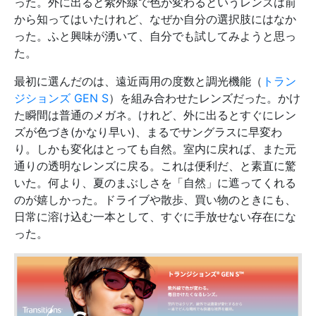
った。外に出ると紫外線で色が変わるというレンズは前
から知ってはいたけれど、なぜか自分の選択肢にはなか
った。ふと興味が湧いて、自分でも試してみようと思っ
た。
最初に選んだのは、遠近両用の度数と調光機能（
トラン
ジションズ GEN S
）を組み合わせたレンズだった。かけ
た瞬間は普通のメガネ。けれど、外に出るとすぐにレン
ズが色づき(かなり早い)、まるでサングラスに早変わ
り。しかも変化はとっても自然。室内に戻れば、また元
通りの透明なレンズに戻る。これは便利だ、と素直に驚
いた。何より、夏のまぶしさを「自然」に遮ってくれる
のが嬉しかった。ドライブや散歩、買い物のときにも、
日常に溶け込む一本として、すぐに手放せない存在にな
った。