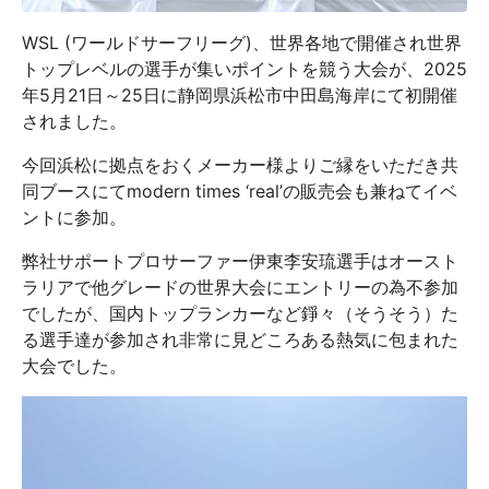
WSL (ワールドサーフリーグ)、世界各地で開催され世界
トップレベルの選手が集いポイントを競う大会が、2025
年5月21日～25日に静岡県浜松市中田島海岸にて初開催
されました。
今回浜松に拠点をおくメーカー様よりご縁をいただき共
同ブースにてmodern times ‘real’の販売会も兼ねてイベ
ントに参加。
弊社サポートプロサーファー伊東李安琉選手はオースト
ラリアで他グレードの世界大会にエントリーの為不参加
でしたが、国内トップランカーなど錚々（そうそう）た
る選手達が参加され非常に見どころある熱気に包まれた
大会でした。