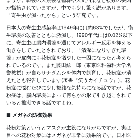
ょうか。戦後の大規模な植林や大気汚染など複数の要因
が指摘されていますが、中でも少し驚く説があります。
「寄生虫が減ったから」という研究です。
日本人の寄生虫感染率は1949年には約63%でしたが、衛
生環境の改善とともに激減し、1990年代には0.02%以下
に。寄生虫は腸内環境を通じてアレルギー反応を抑える
働きをしていたとされており、「清潔になりすぎた環
境」が皮肉にも花粉症を増やした一因になったと考えら
れているのです。また藤田紘一郎（東京医科歯科大学名
誉教授）が自らサナダムシを体内で飼育し、花粉症が消
えたとも報告しています(著書『笑うカイチュウ』)。花
粉症に悩むたびに少し複雑な気持ちになる話ですが、花
粉症は、腸内環境によって何らかの形で引き起こされて
いると推測できる話ですよね。
■ メガネの防御効果
花粉対策というとマスクが主役になりがちですが、実は
目への花粉対策にはメガネが非常に効果的です。日本医