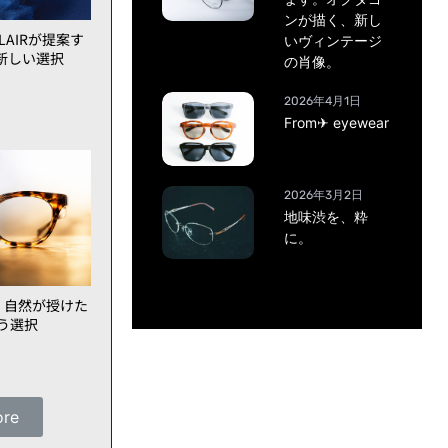
ンが描く、新し
AIRが提案す
いヴィンテージ
新しい選択
の肖像。
2026年4月1日
From✈ eyewear
2026年3月2日
地味渋を、粋
に。
、自然が授けた
いう選択
ore