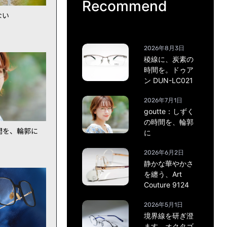
Recommend
ない
2026年8月3日
稜線に、炭素の
時間を。ドゥア
ン DUN-LC021
2026年7月1日
goutte：しずく
の時間を、輪郭
時間を、輪郭に
に
2026年6月2日
静かな華やかさ
を纏う、Art
Couture 9124
2026年5月1日
境界線を研ぎ澄
ます。オクタゴ