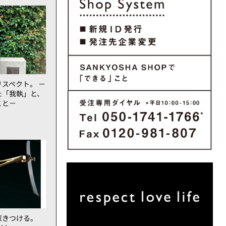
スペクト。 －
た「我執」と、
こと－
惹きつける。