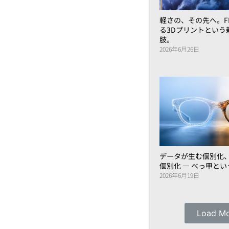
軽さの、その先へ。FL
る3Dプリントという
肢。
2026年6月26日
データが生む個別化
個別化 ― べっ甲と
2026年6月19日
Load M