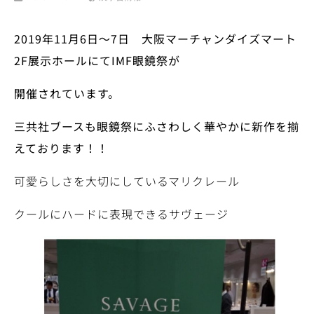
2019
年
11
月
6
日～
7
日 大阪マーチャンダイズマート
2F
展示ホールにて
IMF
眼鏡祭が
開催されています。
三共社ブースも眼鏡祭にふさわしく華やかに新作を揃
えております！！
可愛らしさを大切にしているマリクレール
クールにハードに表現できるサヴェージ