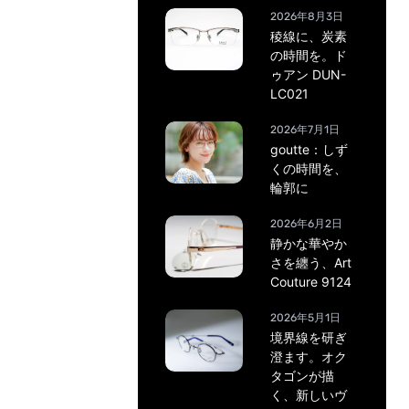
2026年8月3日
稜線に、炭素
の時間を。ド
ゥアン DUN-
LC021
2026年7月1日
goutte：しず
くの時間を、
輪郭に
2026年6月2日
静かな華やか
さを纏う、Art
Couture 9124
2026年5月1日
境界線を研ぎ
澄ます。オク
タゴンが描
く、新しいヴ