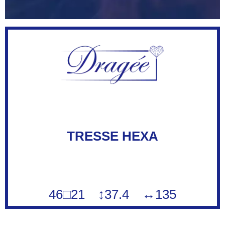
TRESSE HEXA
46□21 ↕37.4 ↔135