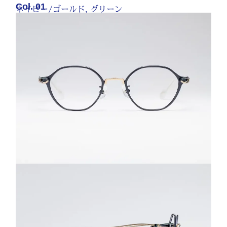
Col. 01
ネイビー/ゴールド, グリーン