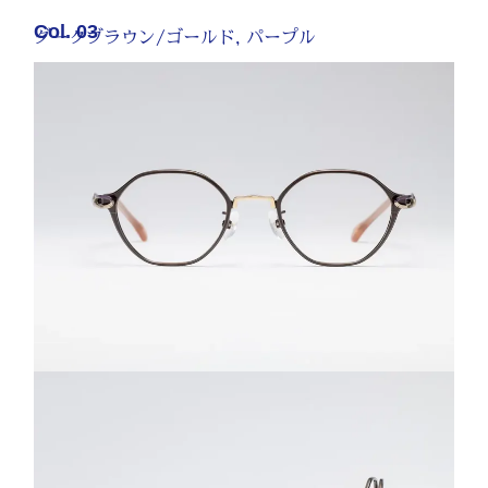
Col. 03
ダークブラウン/ゴールド, パープル