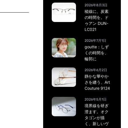
2026年8月3日
稜線に、炭素
の時間を。ド
ゥアン DUN-
LC021
2026年7月1日
goutte：しず
くの時間を、
輪郭に
2026年6月2日
静かな華やか
さを纏う、Art
Couture 9124
2026年5月1日
境界線を研ぎ
澄ます。オク
タゴンが描
く、新しいヴ