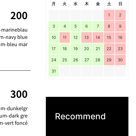
月
火
水
木
金
土
日
200
1
2
3
4
5
6
7
8
9
-marineblau
m-navy blue
10
11
12
13
14
15
16
um-bleu mar
17
18
19
20
21
22
23
24
25
26
27
28
29
30
31
300
um-dunkelgr
Recommend
ium-dark gre
m-vert foncé