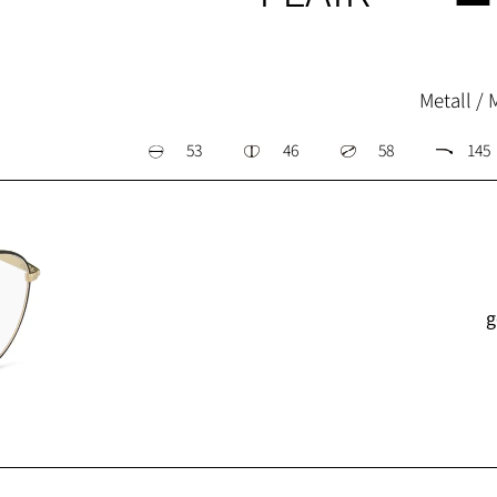
Metall / 
53
46
58
145
g