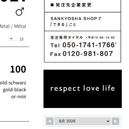
Metal / Métal
19
100
old-schwarz
gold-black
or-noir