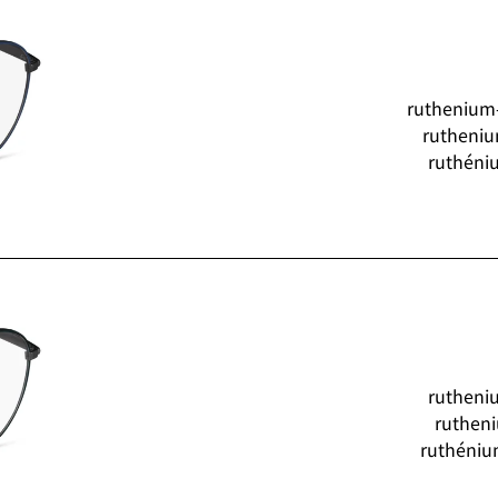
ruthenium
rutheniu
ruthéni
rutheni
ruthen
ruthéniu