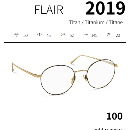
2019
FLAIR
Titan / Titanium / Titane
50
46
52
145
20
100
gold-schwarz