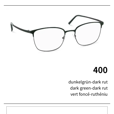
400
dunkelgrün-dark rut
dark green-dark rut
vert foncé-ruthéniu