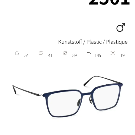
Kunststoff / Plastic / Plastique
54
41
59
145
19