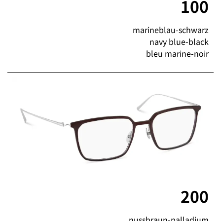
100
marineblau-schwarz
navy blue-black
bleu marine-noir
200
nussbraun-palladium