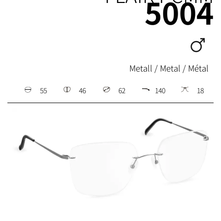
5004
Metall / Metal / Métal
55
46
62
140
18