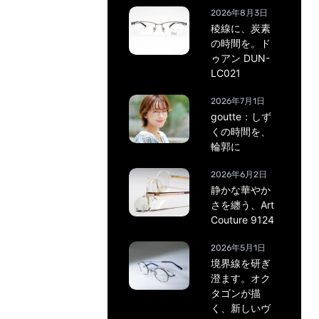
2026年8月3日
稜線に、炭素
の時間を。ド
ゥアン DUN-
LC021
2026年7月1日
goutte：しず
くの時間を、
輪郭に
2026年6月2日
静かな華やか
さを纏う、Art
Couture 9124
2026年5月1日
境界線を研ぎ
澄ます。オク
タゴンが描
く、新しいヴ