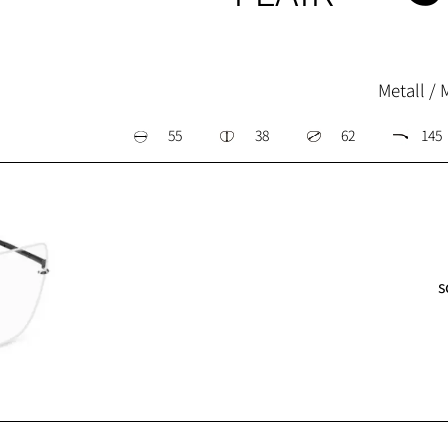
Metall / 
55
38
62
145
s