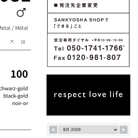
Metal / Métal
18
100
chwarz-gold
black-gold
noir-or