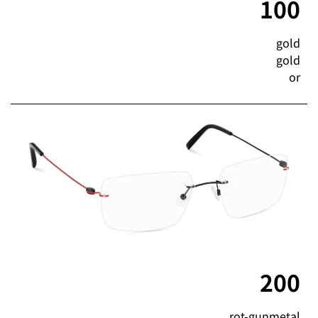
100
gold
gold
or
200
rot-gunmetal