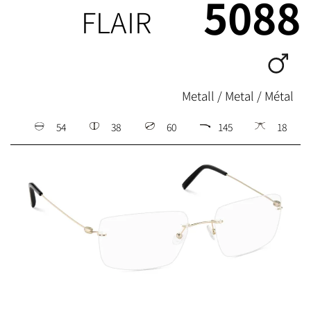
5088
FLAIR
Metall / Metal / Métal
54
38
60
145
18