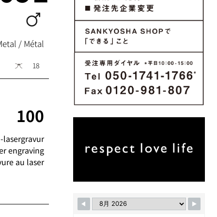
Metal / Métal
18
100
-lasergravur
er engraving
vure au laser