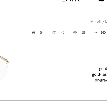
Metall / 
54
40
58
140
gold
gold-las
or-gra