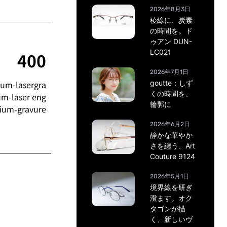
2026年8月3日
稜線に、炭素
の時間を。ド
ゥアン DUN-
LC021
400
2026年7月1日
goutte：しず
ium-lasergra
くの時間を、
um-laser eng
輪郭に
ium-gravure
2026年6月2日
静かな華やか
さを纏う、Art
Couture 9124
2026年5月1日
境界線を研ぎ
澄ます。オク
タゴンが描
く、新しいヴ