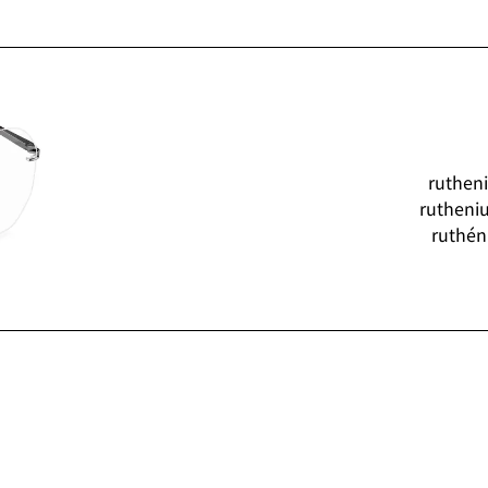
ruthen
rutheni
ruthén