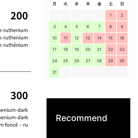
月
火
水
木
金
土
日
200
1
2
3
4
5
6
7
8
9
m-ruthenium
m-ruthenium
10
11
12
13
14
15
16
m-ruthénium
17
18
19
20
21
22
23
24
25
26
27
28
29
30
31
300
henium-dark
Recommend
henium-dark
m foncé – ru