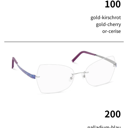
100
gold-kirschrot
gold-cherry
or-cerise
200
palladium-blau