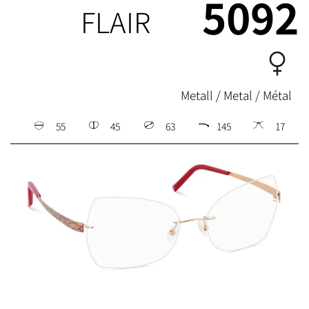
5092
FLAIR
Metall / Metal / Métal
55
45
63
145
17