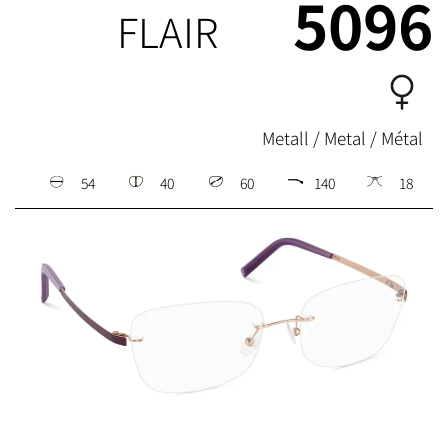
5096
FLAIR
Metall / Metal / Métal
54
40
60
140
18