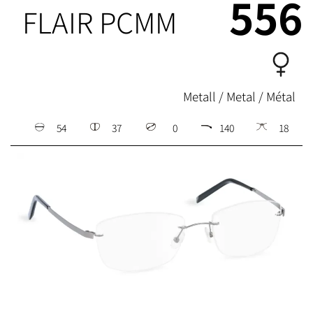
556
FLAIR PCMM
Metall / Metal / Métal
54
37
0
140
18