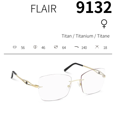
9132
FLAIR
Titan / Titanium / Titane
56
46
64
140
18