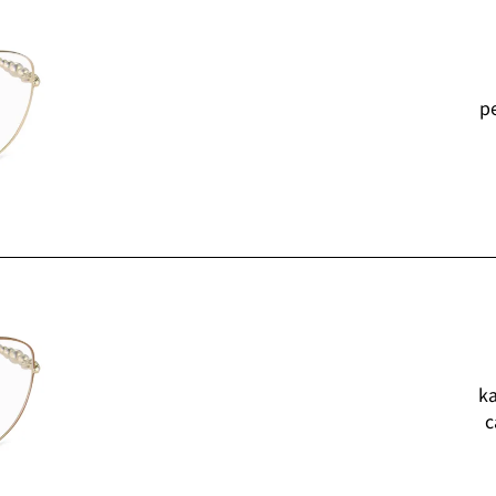
p
k
c