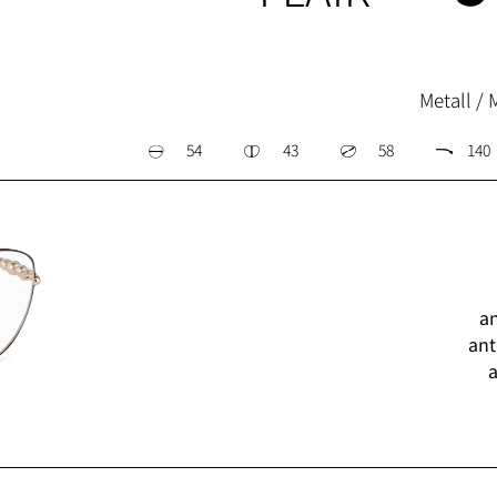
Metall / 
54
43
58
140
an
ant
a