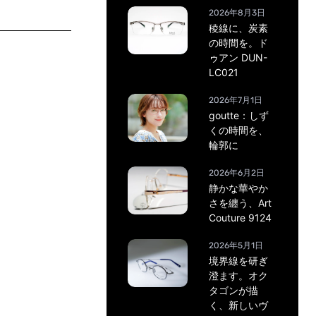
2026年8月3日
稜線に、炭素
の時間を。ド
ゥアン DUN-
LC021
2026年7月1日
goutte：しず
くの時間を、
輪郭に
2026年6月2日
静かな華やか
さを纏う、Art
Couture 9124
2026年5月1日
境界線を研ぎ
澄ます。オク
タゴンが描
く、新しいヴ