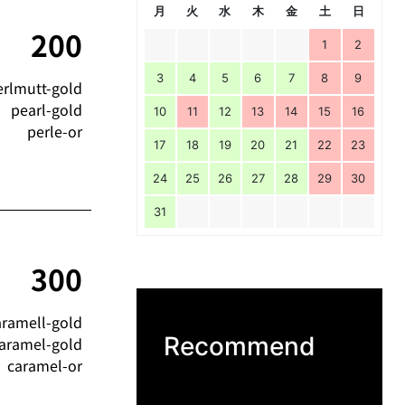
月
火
水
木
金
土
日
200
1
2
3
4
5
6
7
8
9
erlmutt-gold
pearl-gold
10
11
12
13
14
15
16
perle-or
17
18
19
20
21
22
23
24
25
26
27
28
29
30
31
300
aramell-gold
Recommend
aramel-gold
caramel-or