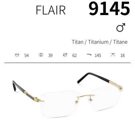
9145
FLAIR
Titan / Titanium / Titane
54
39
62
145
18