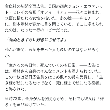
宝島社の新聞全面広告。英国の画家ジョン・エヴァレッ
ト・ミレイの名画「オフィーリア」——花々に包まれ、
水面に横たわる女性を描いた、あの絵——をモチーフ
に、樹木希林が静かに目を閉じている。そこに添えられ
たのは、たった一行のコピーだった。
「死ぬときぐらい好きにさせてよ」
読んだ瞬間、言葉を失った人も多いのではないだろう
か。
「生きるのも日常、死んでいくのも日常」——広告に
は、希林さん自身のそんなコメントも添えられていた。
この一枚は朝日広告賞をはじめ数々の賞を受賞し、「生
き様が絵になるだけでなく、死に様まで絵になる役者」
と称された。
当時72歳。全身がんを抱えながら、それでも彼女は「好
き」を選び続けていた。