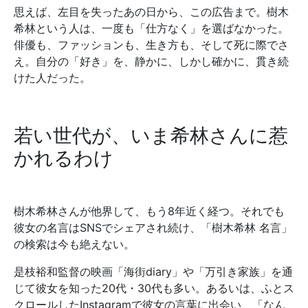
思えば、左目を失ったあの日から、この広告まで。樹木
希林という人は、一度も「仕方なく」を選ばなかった。
俳優も、ファッションも、生き方も、そして死に際でさ
え。自分の「好き」を、静かに、しかし確かに、貫き続
けた人だった。
若い世代が、いま希林さんに惹
かれるわけ
樹木希林さんが他界して、もう8年近く経つ。それでも
彼女の名言はSNSでシェアされ続け、「樹木希林 名言」
の検索は今も絶えない。
是枝裕和監督の映画「海街diary」や「万引き家族」を通
じて彼女を知った20代・30代も多い。あるいは、ふとス
クロールしたInstagramで彼女の言葉に出会い、「なん