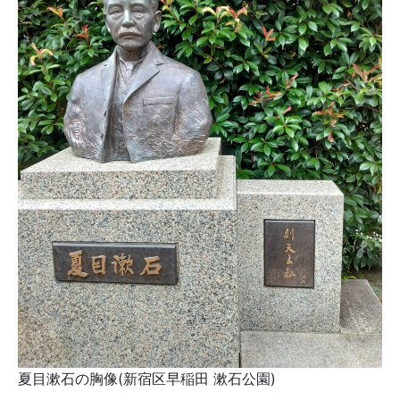
夏目漱石の胸像(新宿区早稲田 漱石公園)