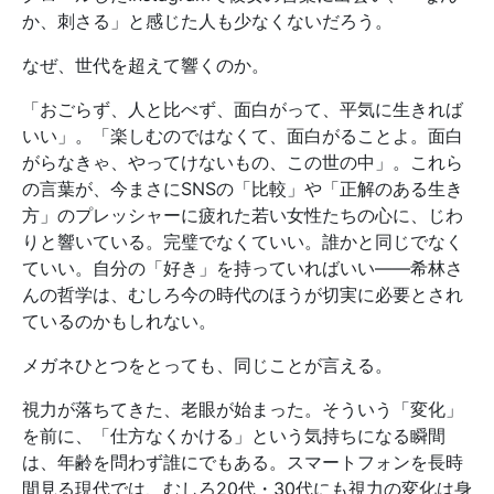
か、刺さる」と感じた人も少なくないだろう。
なぜ、世代を超えて響くのか。
「おごらず、人と比べず、面白がって、平気に生きれば
いい」。「楽しむのではなくて、面白がることよ。面白
がらなきゃ、やってけないもの、この世の中」。これら
の言葉が、今まさにSNSの「比較」や「正解のある生き
方」のプレッシャーに疲れた若い女性たちの心に、じわ
りと響いている。完璧でなくていい。誰かと同じでなく
ていい。自分の「好き」を持っていればいい——希林さ
んの哲学は、むしろ今の時代のほうが切実に必要とされ
ているのかもしれない。
メガネひとつをとっても、同じことが言える。
視力が落ちてきた、老眼が始まった。そういう「変化」
を前に、「仕方なくかける」という気持ちになる瞬間
は、年齢を問わず誰にでもある。スマートフォンを長時
間見る現代では、むしろ20代・30代にも視力の変化は身