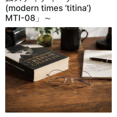
(modern times ’titina’)
MTI-08」～