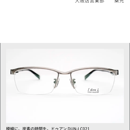
大阪店営業部 桑元
稜線に、炭素の時間を。ドゥアン DUN-LC021