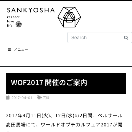
メニュー
WOF2017 開催のご案内
2017-04-01
広報
2017
年
4
月
11
日
(
火
)
、
12
日
(
水
)
の
2
日間
、
ベルサール
高田馬場
にて、
ワールドオプチカルフェア
2017
が
開