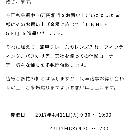
催
されます。
今回も
会期中
10
万円相当をお買い上げいただいた皆
様にそのお買い上げ金額に応じて「
JTB NICE
GIFT
」を進呈いたします。
それに加えて、
鼈甲フレームのレンズ入れ、フィッテ
ィング、バフかけ等、実物を使っての体験コーナー
等、
様々な催しを多数開催
致します。
皆様ご多忙の折とは存じますが、何卒諸事お繰り合わ
せの上、ご来場賜りますようお願い申し上げます。
・開催日
2017
年
4
月
11
日
(
火
) 9:30
～
19:00
4
月
12
日
(
水
) 9:30
～
17:00