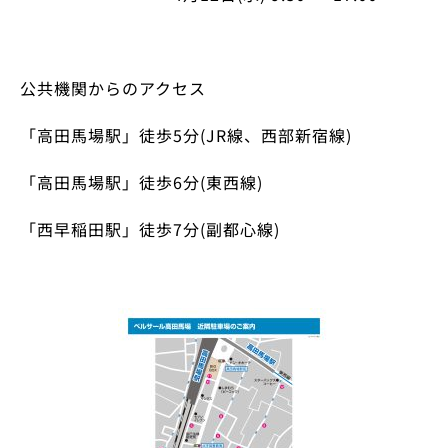
公共機関からのアクセス
「高田馬場駅」徒歩
5
分
(JR
線、西部新宿線
)
「高田馬場駅」徒歩
6
分
(
東西線
)
「西早稲田駅」徒歩
7
分
(
副都心線
)