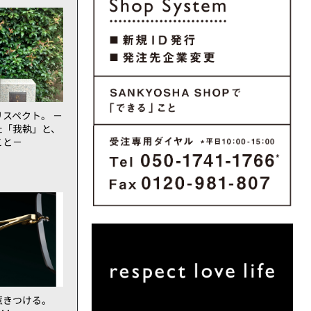
スペクト。 －
た「我執」と、
こと－
惹きつける。