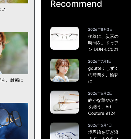
Recommend
ない
2026年8月3日
稜線に、炭素の
時間を。ドゥア
ン DUN-LC021
2026年7月1日
goutte：しずく
の時間を、輪郭
時間を、輪郭に
に
2026年6月2日
静かな華やかさ
を纏う、Art
Couture 9124
2026年5月1日
境界線を研ぎ澄
ます。オクタゴ