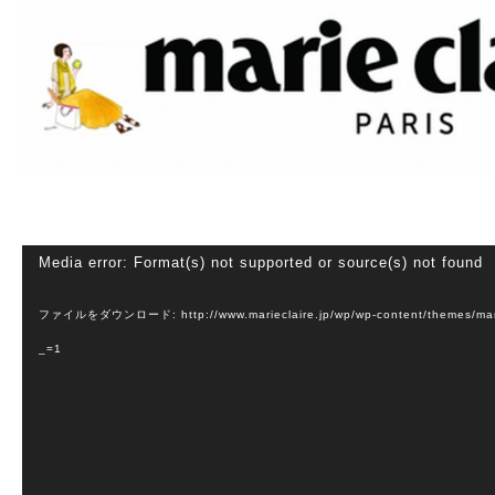
動
Media error: Format(s) not supported or source(s) not found
画
ファイルをダウンロード: http://www.marieclaire.jp/wp/wp-content/themes/mar
プ
_=1
レ
ー
ヤ
ー