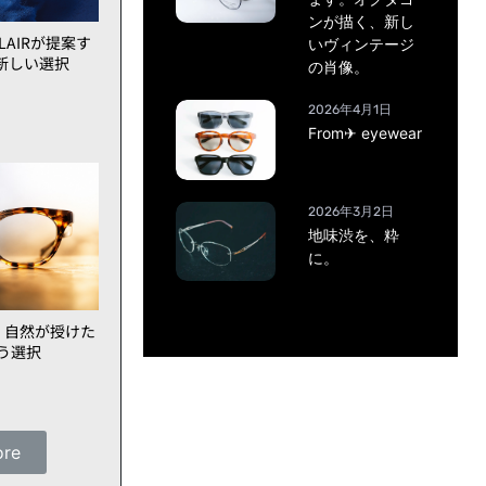
ンが描く、新し
AIRが提案す
いヴィンテージ
新しい選択
の肖像。
2026年4月1日
From✈ eyewear
2026年3月2日
地味渋を、粋
に。
、自然が授けた
いう選択
ore