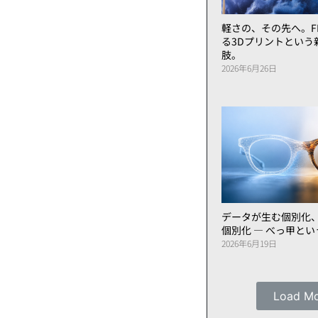
軽さの、その先へ。FL
る3Dプリントという
肢。
2026年6月26日
データが生む個別化
個別化 ― べっ甲と
2026年6月19日
Load M