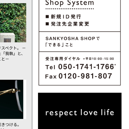
スペクト。 －
た「我執」と、
こと－
惹きつける。