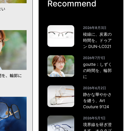
Recommend
ない
2026年8月3日
稜線に、炭素の
時間を。ドゥア
ン DUN-LC021
2026年7月1日
goutte：しずく
の時間を、輪郭
時間を、輪郭に
に
2026年6月2日
静かな華やかさ
を纏う、Art
Couture 9124
2026年5月1日
境界線を研ぎ澄
ます。オクタゴ