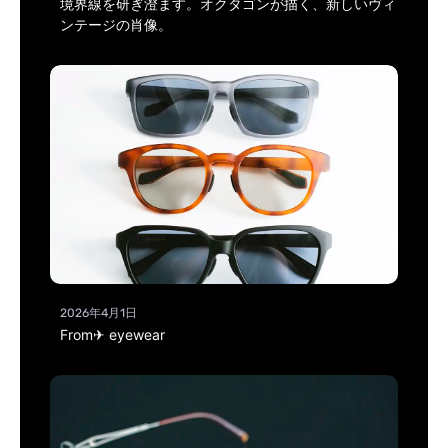
境界線を研ぎ澄ます。オクタゴンが描く、新しいヴィ
ンテージの肖像。
2026年4月1日
From✈ eyewear