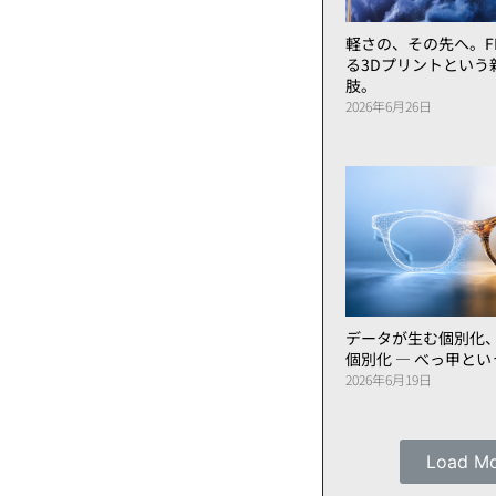
軽さの、その先へ。FL
る3Dプリントという
肢。
2026年6月26日
データが生む個別化
個別化 ― べっ甲と
2026年6月19日
Load M