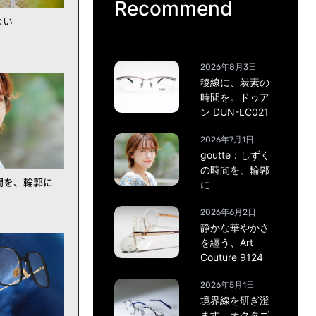
Recommend
ない
2026年8月3日
稜線に、炭素の
時間を。ドゥア
ン DUN-LC021
2026年7月1日
goutte：しずく
の時間を、輪郭
時間を、輪郭に
に
2026年6月2日
静かな華やかさ
を纏う、Art
Couture 9124
2026年5月1日
境界線を研ぎ澄
ます。オクタゴ