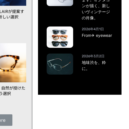
ンが描く、新し
AIRが提案す
いヴィンテージ
新しい選択
の肖像。
2026年4月1日
From✈ eyewear
2026年3月2日
地味渋を、粋
に。
、自然が授けた
いう選択
ore