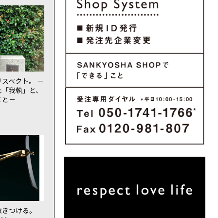
スペクト。 －
た「我執」と、
こと－
惹きつける。