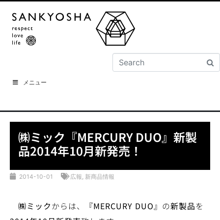
メニュー
㈱ミック『MERCURY DUO』新製
品2014年10月新発売！
2014-10-01
広報
,
新商品情報
㈱ミック
からは、
『
MERCURY DUO
』
の
新製品
を