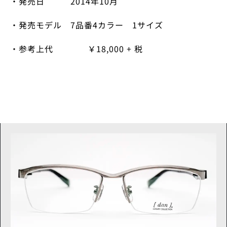
・発売日
2014
年
10
月
・発売モデル
7
品番
4
カラー
1
サイズ
・参考上代 ￥
18,000 + 税