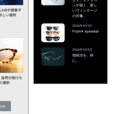
ンが描く、新し
AIRが提案す
いヴィンテージ
新しい選択
の肖像。
2026年4月1日
From✈ eyewear
2026年3月2日
地味渋を、粋
に。
、自然が授けた
いう選択
ore