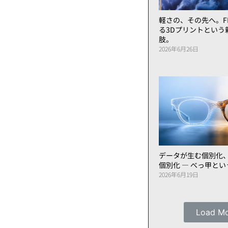
軽さの、その先へ。FL
る3Dプリントという
肢。
2026年6月26日
データが生む個別化
個別化 ― べっ甲と
2026年6月19日
Load M