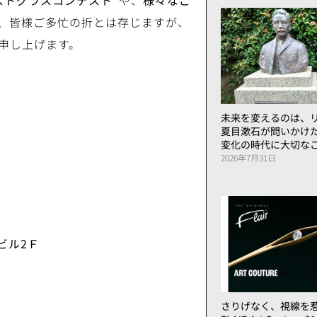
ストグラスコンテスト”
や、
様々なご
、皆様ご多忙の折とは存じますが、
申し上げます。
未来を変えるのは、リ
夏目漱石が問いかけ
変化の時代に大切な
2026年7月31日
ビル
2
Ｆ
さりげなく、視線を