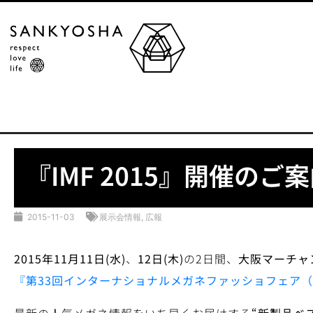
『IMF 2015』開催のご
2015-11-03
展示会情報
,
広報
2015
年
11
月
11
日
(
水
)
、
12
日
(
木
)
の2日間、
大阪マーチャ
『第
33
回インターナショナルメガネファッショフェア（