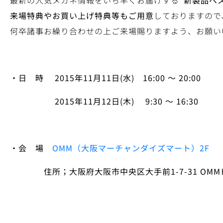
最新の人気メガネ情報をいち早くお届けする
“新製品ベ
来場特典やお買い上げ特典等もご用意
しておりますので
何卒諸事お繰り合わせの上ご来場賜りますよう、お願い
・日 時
2015
年11
月11
日(
水)
16:00
～ 20:00
2015
年11
月12
日(
木)
9:30
～ 16:30
・会 場
OMM
（大阪マーチャンダイズマート）
2F
住所；大阪府大阪市中央区大手前
1-7-31 OMM