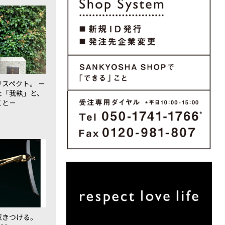
スペクト。 －
た「我執」と、
こと－
惹きつける。