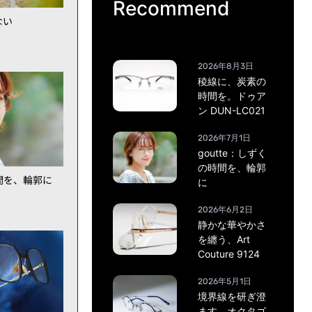
Recommend
ない
2026年8月3日
稜線に、炭素の
時間を。ドゥア
ン DUN-LC021
2026年7月1日
goutte：しずく
の時間を、輪郭
時間を、輪郭に
に
2026年6月2日
静かな華やかさ
を纏う、Art
Couture 9124
2026年5月1日
境界線を研ぎ澄
ます。オクタゴ