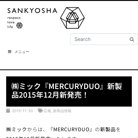
メニュー
㈱ミック『MERCURYDUO』新製
品2015年12月新発売！
2015-11-30
広報
,
新商品情報
㈱ミック
からは、
『
MERCURYDUO
』
の
新製品
を