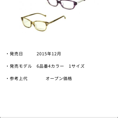
・発売日
2015
年
12
月
・発売モデル
6
品番
4
カラー
1
サイズ
・参考上代 オープン価格