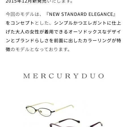
2015
年
12
月新発売
いたします。
今回のモデルは、
『
NEW STANDARD ELEGANCE
』
をコンセプト
とした、
シンプルかつエレガントに仕上
げた大人の女性が着用できるオーソドックスなデザイ
ンとブランドらしさを前面に出したカラーリングが特
徴
のモデルとなっております。