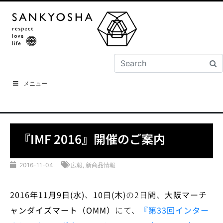
メニュー
『IMF 2016』開催のご案内
2016-11-04
広報
,
新商品情報
2016
年
11
月
9
日
(
水
)
、
10
日
(
木
)
の2日間、
大阪マーチ
ャンダイズマート（
OMM
）
にて、
『第
33
回インター