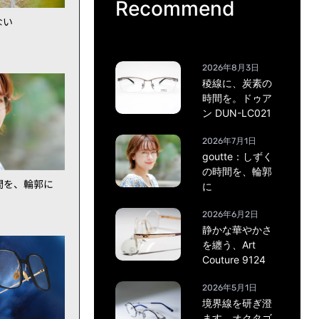
Recommend
ない
2026年8月3日
稜線に、炭素の
時間を。ドゥア
ン DUN-LC021
2026年7月1日
goutte：しずく
の時間を、輪郭
時間を、輪郭に
に
2026年6月2日
静かな華やかさ
を纏う、Art
Couture 9124
2026年5月1日
境界線を研ぎ澄
ます。オクタゴ