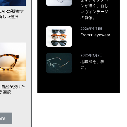
ンが描く、新し
AIRが提案す
いヴィンテージ
新しい選択
の肖像。
2026年4月1日
From✈ eyewear
2026年3月2日
地味渋を、粋
に。
、自然が授けた
いう選択
ore