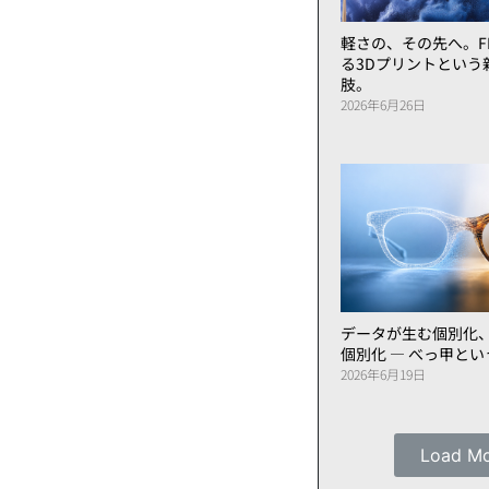
軽さの、その先へ。FL
る3Dプリントという
肢。
2026年6月26日
データが生む個別化
個別化 ― べっ甲と
2026年6月19日
Load M