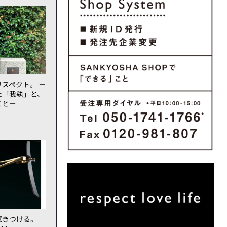
スペクト。 －
た「我執」と、
こと－
惹きつける。